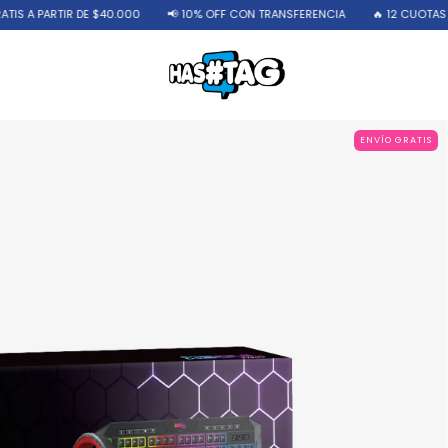
ARTIR DE $40.000
📢 10% OFF CON TRANSFERENCIA
🔥 12 CUOTAS SIN INTE
ENVÍO GRATIS