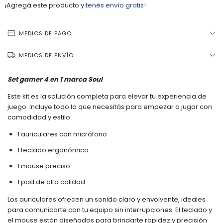
¡Agregá este producto y
tenés envío gratis!
MEDIOS DE PAGO
MEDIOS DE ENVÍO
Set gamer 4 en 1 marca Soul
Este kit es la solución completa para elevar tu experiencia de
juego. Incluye todo lo que necesitás para empezar a jugar con
comodidad y estilo:
1 auriculares con micrófono
1 teclado ergonómico
1 mouse preciso
1 pad de alta calidad
Los auriculares ofrecen un sonido claro y envolvente, ideales
para comunicarte con tu equipo sin interrupciones. El teclado y
el mouse están diseñados para brindarte rapidez y precisión