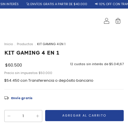
RÉS
🚀 ENVÍOS GRATIS A PARTIR DE $40.000
📢 10% OFF CON TRANSFERENC
0
Inicio
.
Productos
.
KIT GAMING 4 EN 1
KIT GAMING 4 EN 1
12
cuotas sin interés de
$5.041,67
$60.500
Precio sin impuestos
$50.000
$54.450
con
Transferencia o depósito bancario
Envío gratis