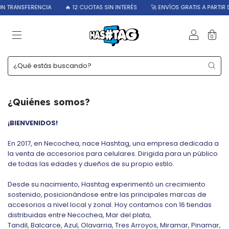
N TRANSFERENCIA
🔥 12 CUOTAS SIN INTERÉS
🚀 ENVÍOS GRATIS A PARTIR 
0
¿Quiénes somos?
¡BIENVENIDOS!
En 2017, en Necochea, nace Hashtag, una empresa dedicada a
la venta de accesorios para celulares.
Dirigida para un público
de todas las edades y dueños de su propio estilo.
Desde su nacimiento, Hashtag experimentó un crecimiento
sostenido, posicionándose entre las principales marcas de
accesorios a nivel local y zonal. Hoy contamos con 16 tiendas
distribuidas entre Necochea, Mar del plata,
Tandil,
Balcarce,
Azul,
Olavarria, Tres Arroyos, Miramar, Pinamar,