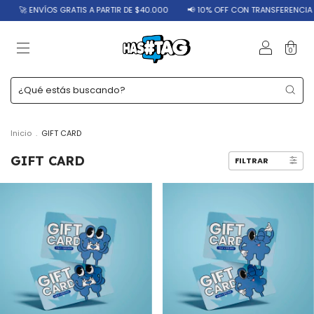
🚀 ENVÍOS GRATIS A PARTIR DE $40.000
📢 10% OFF CON TRANSFERENCIA
0
Inicio
.
GIFT CARD
GIFT CARD
FILTRAR