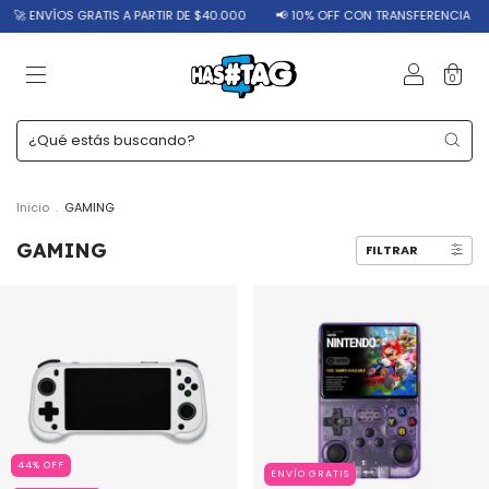
S GRATIS A PARTIR DE $40.000
📢 10% OFF CON TRANSFERENCIA
🔥 12 CU
0
Inicio
.
GAMING
GAMING
FILTRAR
44
%
OFF
ENVÍO GRATIS