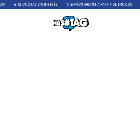
🔥 12 CUOTAS SIN INTERÉS
🚀 ENVÍOS GRATIS A PARTIR DE $40.000
📢