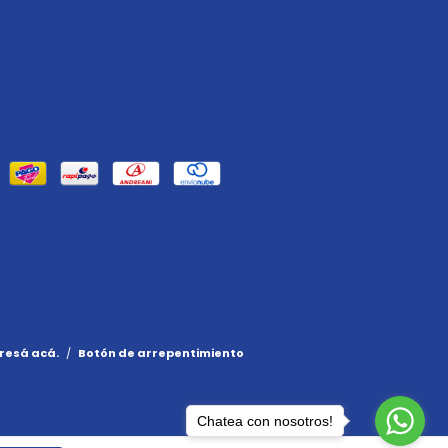
resá acá.
/
Botón de arrepentimiento
Chatea con nosotros!