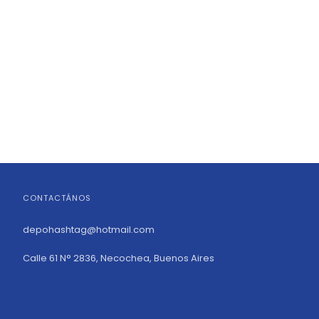
CONTACTÁNOS
depohashtag@hotmail.com
Calle 61 N° 2836, Necochea, Buenos Aires