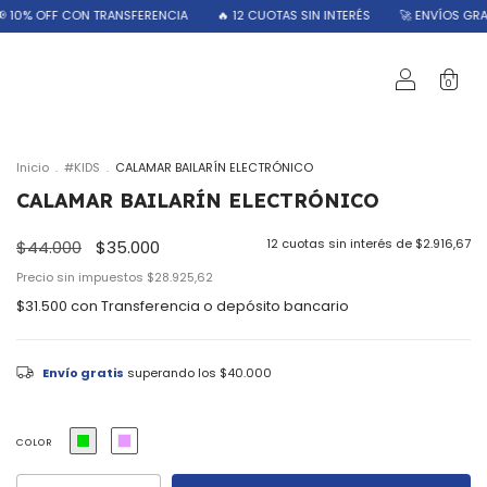
RANSFERENCIA
🔥 12 CUOTAS SIN INTERÉS
🚀 ENVÍOS GRATIS A PARTIR DE $
0
Inicio
.
#KIDS
.
CALAMAR BAILARÍN ELECTRÓNICO
CALAMAR BAILARÍN ELECTRÓNICO
12
cuotas sin interés de
$2.916,67
$44.000
$35.000
Precio sin impuestos
$28.925,62
$31.500
con
Transferencia o depósito bancario
Envío gratis
superando los
$40.000
COLOR