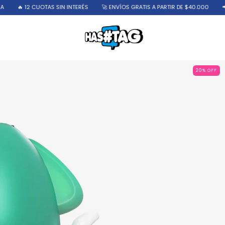
S SIN INTERÉS
🚀 ENVÍOS GRATIS A PARTIR DE $40.000
📢 10% OFF CON T
20
%
OFF