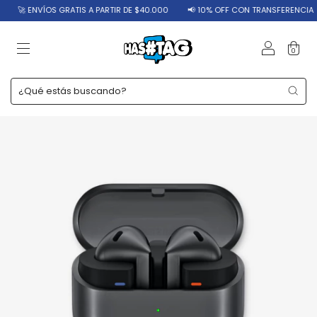
🚀 ENVÍOS GRATIS A PARTIR DE $40.000
📢 10% OFF CON TRANSFERENCIA
0