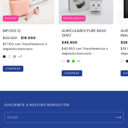
34
%
OFF
ENVÍO GRATIS
INPODS 12
AURICULARES PURE BASS
AUR
ZERO
INA
$29.000
$19.000
$45.500
$39
$17.100
con
Transferencia o
$40.950
con
Transferencia o
$35.
depósito bancario
depósito bancario
depó
+7
+1
COMPRAR
COMPRAR
CO
SUSCRIBITE A NUESTRO NEWSLETTER