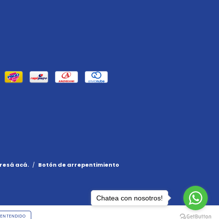
resá acá.
/
Botón de arrepentimiento
Chatea con nosotros!
ENTENDIDO