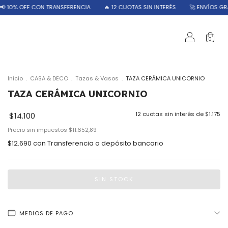
NSFERENCIA
🔥 12 CUOTAS SIN INTERÉS
🚀 ENVÍOS GRATIS A PARTIR DE $40
0
Inicio
.
CASA & DECO
.
Tazas & Vasos
.
TAZA CERÁMICA UNICORNIO
TAZA CERÁMICA UNICORNIO
12
cuotas sin interés de
$1.175
$14.100
Precio sin impuestos
$11.652,89
$12.690
con
Transferencia o depósito bancario
MEDIOS DE PAGO