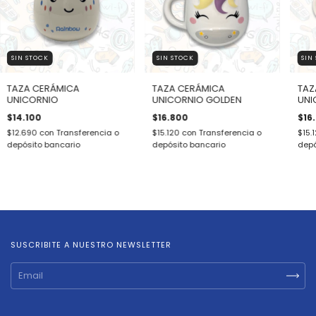
SIN STOCK
SIN STOCK
SIN
TAZA CERÁMICA
TAZA CERÁMICA
TAZ
UNICORNIO
UNICORNIO GOLDEN
UNI
$14.100
$16.800
$16
$12.690
con
Transferencia o
$15.120
con
Transferencia o
$15.
depósito bancario
depósito bancario
depó
SUSCRIBITE A NUESTRO NEWSLETTER