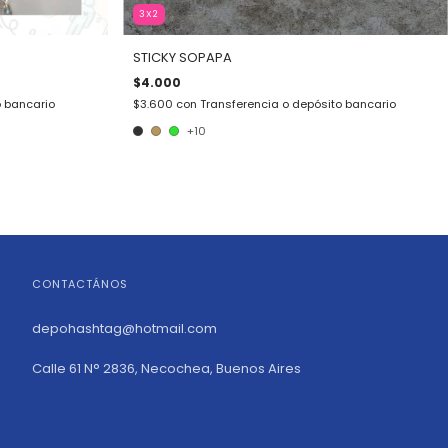
3X2
STICKY SOPAPA
$4.000
o bancario
$3.600
con
Transferencia o depósito bancario
+10
CONTACTÁNOS
depohashtag@hotmail.com
Calle 61 N° 2836, Necochea, Buenos Aires