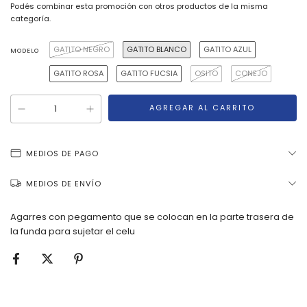
Podés combinar esta promoción con otros productos de la misma
categoría.
GATITO NEGRO
GATITO BLANCO
GATITO AZUL
MODELO
GATITO ROSA
GATITO FUCSIA
OSITO
CONEJO
MEDIOS DE PAGO
MEDIOS DE ENVÍO
Agarres con pegamento que se colocan en la parte trasera de
la funda para sujetar el celu