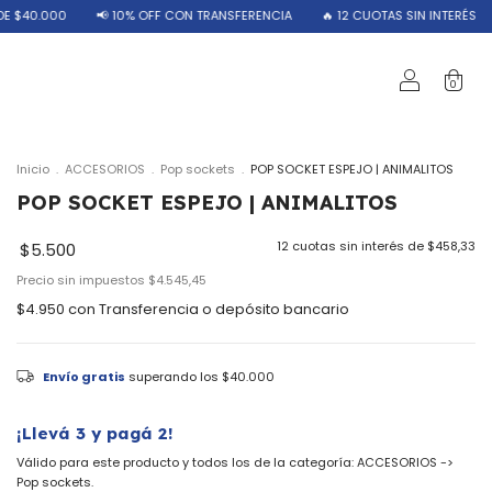
📢 10% OFF CON TRANSFERENCIA
🔥 12 CUOTAS SIN INTERÉS
🚀 ENVÍOS
0
Inicio
.
ACCESORIOS
.
Pop sockets
.
POP SOCKET ESPEJO | ANIMALITOS
POP SOCKET ESPEJO | ANIMALITOS
12
cuotas sin interés de
$458,33
$5.500
Precio sin impuestos
$4.545,45
$4.950
con
Transferencia o depósito bancario
Envío gratis
superando los
$40.000
¡Llevá 3 y pagá 2!
Válido para este producto y todos los de la categoría: ACCESORIOS ->
Pop sockets.