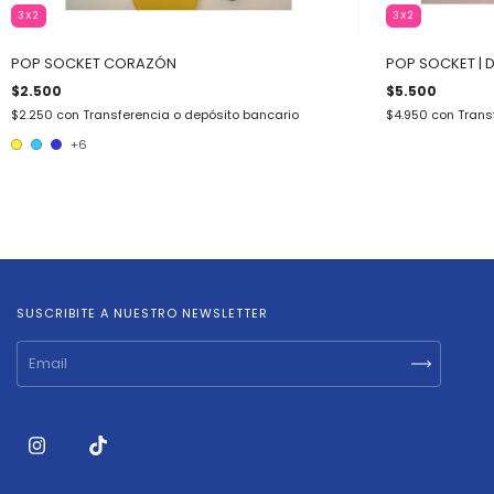
3X2
3X2
POP SOCKET CORAZÓN
POP SOCKET | 
$2.500
$5.500
$2.250
con
Transferencia o depósito bancario
$4.950
con
Trans
+6
SUSCRIBITE A NUESTRO NEWSLETTER