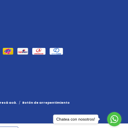
resá acá.
/
Botón de arrepentimiento
Chatea con nosotros!