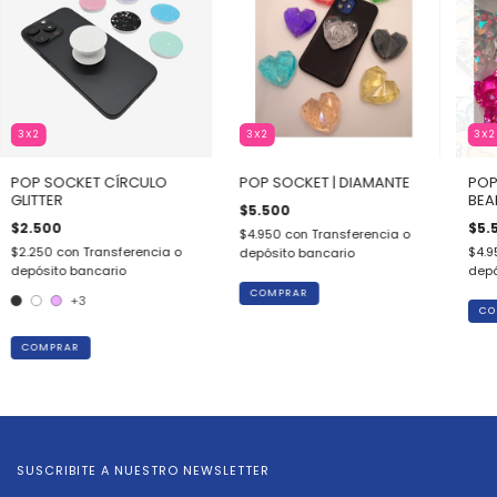
3X2
3X2
3X2
POP SOCKET CÍRCULO
POP SOCKET | DIAMANTE
POP
GLITTER
BEA
$5.500
$2.500
$5.
$4.950
con
Transferencia o
$2.250
con
Transferencia o
$4.
depósito bancario
depósito bancario
depó
COMPRAR
+3
CO
COMPRAR
SUSCRIBITE A NUESTRO NEWSLETTER