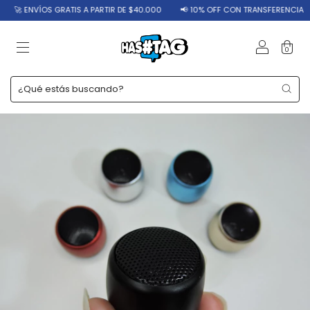
ÍOS GRATIS A PARTIR DE $40.000
📢 10% OFF CON TRANSFERENCIA
🔥 12 
0