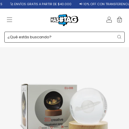
🚀 ENVÍOS GRATIS A PARTIR DE $40.000
📢 10% OFF CON TRANSFERENCIA
0