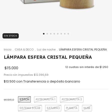
SIN STOCK
Inicio
.
CASA & DECO
.
Luz de noche
.
LÁMPARA ESFERA CRISTAL PEQUEÑA
LÁMPARA ESFERA CRISTAL PEQUEÑA
12
cuotas sin interés de
$1.250
$15.000
Precio sin impuestos
$12.396,69
$13.500
con
Transferencia o depósito bancario
STITCH
ASTRONAUTA 1
ASTRONAUTA 2
MODELO
SISTEMA SOLAR
SATURNO
PLANETA
NUBE