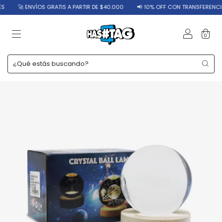
🚀 ENVÍOS GRATIS A PARTIR DE $40.000
📢 10% OFF CON TRANSFERENCIA
0