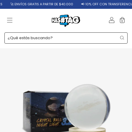
🚀 ENVÍOS GRATIS A PARTIR DE $40.000
📢 10% OFF CON TRANSFERENCIA
0