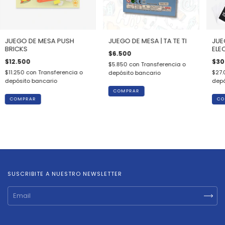
JUEGO DE MESA PUSH
JUEGO DE MESA | TA TE TI
JUE
BRICKS
ELE
$6.500
$12.500
$30
$5.850
con
Transferencia o
$11.250
con
Transferencia o
$27
depósito bancario
depósito bancario
depó
COMPRAR
COMPRAR
SUSCRIBITE A NUESTRO NEWSLETTER