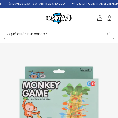
🚀 ENVÍOS GRATIS A PARTIR DE $40.000
📢 10% OFF CON TRANSFERENCIA
0