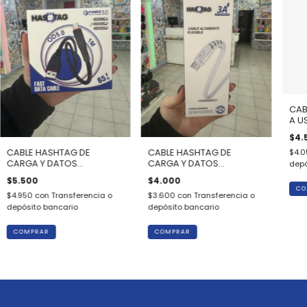
CAB
A U
$4.
CABLE HASHTAG DE
CABLE HASHTAG DE
$4.
CARGA Y DATOS
CARGA Y DATOS
depó
REFORZADO USB A MICRO
REFORZADO USB A MICRO
$5.500
$4.000
USB 1M
USB 1M
$4.950
con
Transferencia o
$3.600
con
Transferencia o
depósito bancario
depósito bancario